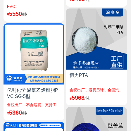
银星(江浙沪)
PVC
登录可见
5550
/吨
¥
月亮(江浙沪)
登录可见
鹦鹉(山东)
登录可见
明星(山东)
登录可见
恒力PTA
阿尔派(山东)
登录可见
亿利化学 聚氯乙烯树脂P
含税出厂，运费另计，全国汽运工厂直发，整车专配，其它零担运输，支持工厂自提
VC SG-5型
5968
鹦鹉(江浙沪)
/吨
¥
含税出厂，不含运费，支持工厂自提
登录可见
5360
/吨
¥
明星(江浙沪)
登录可见