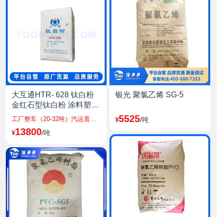
登录可见
HDPE
登录可见
PVC电石法
登录可见
PVC乙烯法
大互通HTR- 628 钛白粉
银光 聚氯乙烯 SG-5
登录可见
金红石型钛白粉 涂料塑料
油墨造纸,628
5525
PP
工厂整车（20-32吨）汽运直发全国包邮，工厂整车（54吨）铁路直发至站点，工厂整柜（27吨）海运直发沿海区域，其他仓库运费另计
/吨
¥
13800
登录可见
/吨
¥
烧碱
登录可见
液氯
登录可见
电石出厂价格指数