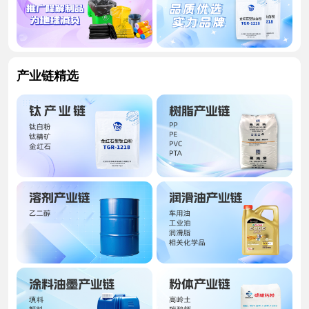
进口钛矿
登录可见
钛渣
产业链精选
登录可见
四氯化钛
登录可见
海绵钛
登录可见
钛白粉
登录可见
石油焦（2#B）
登录可见
兰炭