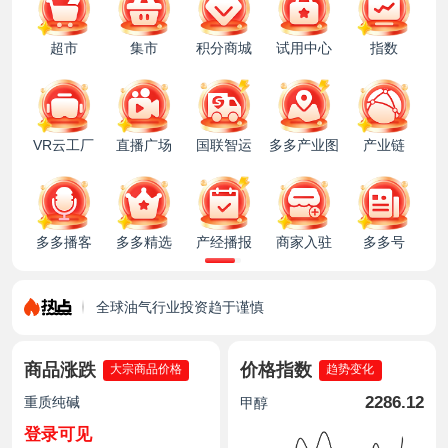
超市
集市
积分商城
试用中心
指数
VR云工厂
直播广场
国联智运
多多产业图
产业链
多多播客
多多精选
产经播报
商家入驻
多多号
14719.08
鸡蛋（浠水）
钛白粉
惠安交发集团副总经理王晓伟一行到访国联股份涂多多
登录可见
全球油气行业投资趋于谨慎
约800万吨/年油当量！我国绿色燃料产业家底公布
轻质纯碱
美国7月原油出口跌至八个月低位
化工巨头“加减”之间优化资产
登录可见
商品涨跌
价格指数
大宗商品价格
趋势变化
欧佩克+”主要产油国决定9月继续增产
2286.12
葡萄牙批准33%石油暴利税
重质纯碱
甲醇
全球单产最大高端PVA生产基地建成
登录可见
欧洲化工巨头二季度业绩普遍超预期