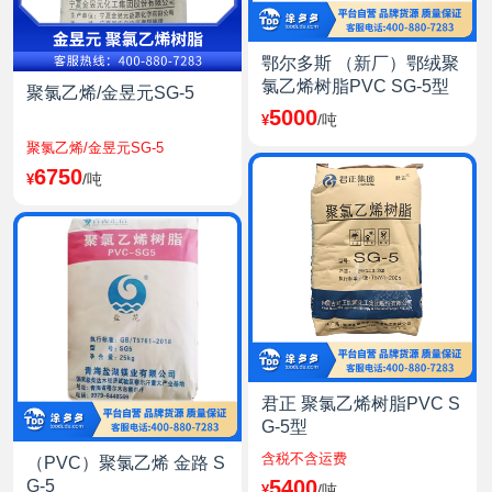
登录可见
鄂尔多斯 （新厂）鄂绒聚
电石接收价格指数
氯乙烯树脂PVC SG-5型
聚氯乙烯/金昱元SG-5
登录可见
5000
/吨
¥
白糖
聚氯乙烯/金昱元SG-5
登录可见
6750
/吨
¥
乌针、布针(山东)
登录可见
银星(山东)
登录可见
月亮(山东)
登录可见
君正 聚氯乙烯树脂PVC S
G-5型
乌针、布针(江浙沪)
含税不含运费
登录可见
（PVC）聚氯乙烯 金路 S
5400
G-5
/吨
¥