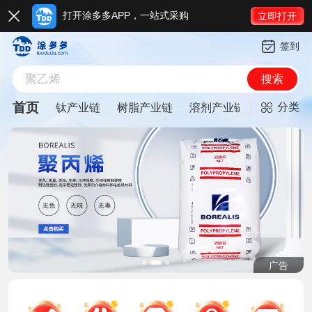
打开涂多多APP，一站式采购

立即打开
钛白粉
签到
聚丙烯
聚乙烯
搜索
钛白粉
首页
分类
钛产业链
树脂产业链
溶剂产业链
粉体产业
聚丙烯
广告