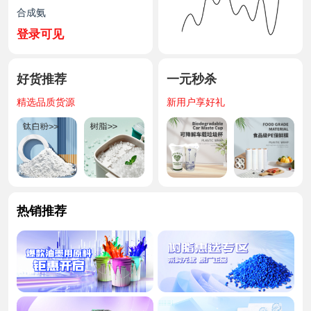
上半年海洋原油、天然气产量同比分别增长3.6%、0.6%
合成氨
国家发改委：强化煤炭兜底保障作用，加大油气增储上产力度
登录可见
磷锂产业探寻绿色转型发展路径
1388.75
尿素（小颗粒）
钛矿
好货推荐
一元秒杀
登录可见
精选品质货源
新用户享好礼
磷酸一铵(55粉）
登录可见
8653
磷酸二铵（64%颗粒）
PP
登录可见
复合肥（45%S)
热销推荐
登录可见
复合肥（45%CL)
登录可见
攀矿
登录可见