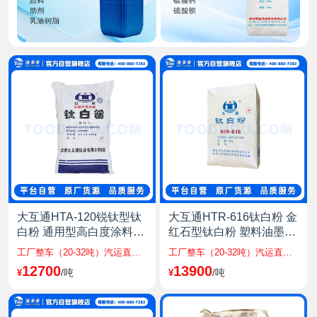
登录可见
炭黑
登录可见
甲醇
登录可见
乙醇
登录可见
乙二醇
登录可见
PTA
大互通HTA-120锐钛型钛
大互通HTR-616钛白粉 金
白粉 通用型高白度涂料油
红石型钛白粉 塑料油墨涂
登录可见
墨塑料用钛白粉
料
工厂整车（20-32吨）汽运直发全国包邮，工厂整车（54吨）铁路直发至站点，工厂整柜（27吨）海运直发沿海区域，其他仓库运费另计
工厂整车（20-32吨）汽运直发全国包邮，工厂整车（54吨）铁路直发至站点，工厂整柜（27吨）海运直发沿海区域，其他仓库运费另计
LLDPE
12700
13900
/吨
/吨
¥
¥
登录可见
LDPE