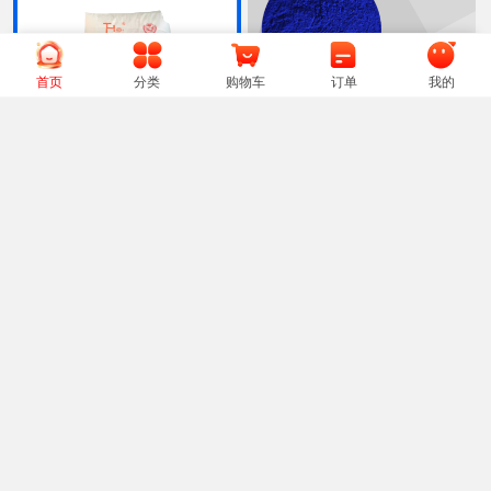
阿尔派(江浙沪)
登录可见
首页
分类
购物车
订单
我的
硫酸铵
登录可见
印度 酞菁蓝BGS 15:3
钛海THR-218钛白粉 金红
不含运费，自提，咨询热线：400-880-7283
石型二氧化钛 高白度易分
50
.5
/kg
¥
散通用型钛白粉
工厂整车（20-32吨）汽运直发全国包邮，工厂整车（54吨）铁路直发至站点，工厂整柜（27吨）海运直发沿海区域，其他仓库运费另计
13000
/吨
¥